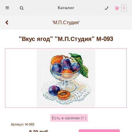
Каталог
0
'М.П.Студия'
"Вкус ягод" "М.П.Студия" М-093
Есть в наличии (
1
)
Артикул:
М-093
9,20
руб