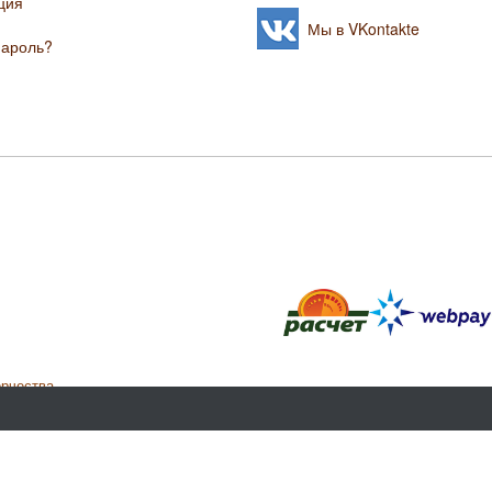
ция
Мы в VKontakte
пароль?
орчества.