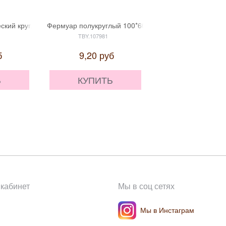
) цвет черный никель 1 шт.
кий круглый Ø30 мм (внутр. 20 мм) цвет черный никель 1 шт.
Фермуар полукруглый 100*60 мм цвет бронза 1 шт
Кольцо металлическ
TBY.107981
TBY-3C13550.3
б
9,20
руб
1,61
руб
Ь
КУПИТЬ
КУПИТЬ
кабинет
Мы в соц сетях
Мы в Инстаграм