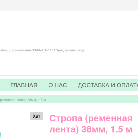
абор для вышивания 'PANNA' Н-1191 'Гроздья алых ягод'
ГЛАВНАЯ
О НАС
ДОСТАВКА И ОПЛАТ
(ременная лента) 38мм, 1.5 м
Стропа (ременная
Хит
лента) 38мм, 1.5 м