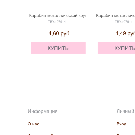
Карабин металлический круглый Ø35 мм (внутр. 25мм
Карабин металличес
TBY.107914
TBY.107911
4,60
руб
4,49
ру
КУПИТЬ
КУПИТ
Информация
Личный 
О нас
Вход