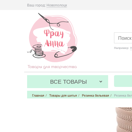
Ваш город:
Новополоцк
Например:
Н
ВСЕ ТОВАРЫ
Главная
/
Товары для шитья
/
Резинка бельевая
/
Резинка бел