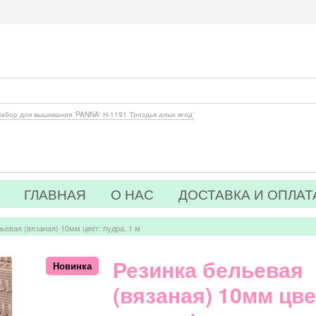
абор для вышивания 'PANNA' Н-1191 'Гроздья алых ягод'
ГЛАВНАЯ
О НАС
ДОСТАВКА И ОПЛАТ
ьевая (вязаная) 10мм цвет: пудра. 1 м
Резинка бельевая
Новинка
(вязаная) 10мм цве