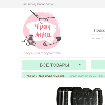
Ваш город:
Новополоцк
Например:
Н
ВСЕ ТОВАРЫ
Главная
/
Фурнитура сумочная
/
Пряжка-фастекс 25 мм черны