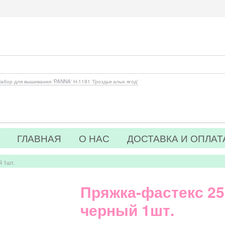
абор для вышивания 'PANNA' Н-1191 'Гроздья алых ягод'
ГЛАВНАЯ
О НАС
ДОСТАВКА И ОПЛАТ
й 1шт.
Пряжка-фастекс 2
черный 1шт.