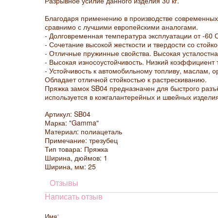
Разрывное усилие данного изделия 30 кг.
Благодаря применению в производстве современны
сравнимо с лучшими европейскими аналогами.
- Долговременная температура эксплуатации от -60 
- Сочетание высокой жесткости и твердости со стойк
- Отличные пружинные свойства. Высокая усталостна
- Высокая износоустойчивость. Низкий коэффициент 
- Устойчивость к автомобильному топливу, маслам, 
Обладает отличной стойкостью к растрескиванию.
Пряжка замок SB04 предназначен для быстрого разъ
используется в кожгалантерейных и швейных изделия
Артикул: SB04
Марка: "Gamma"
Материал: полиацеталь
Примечание: трезубец
Тип товара: Пряжка
Ширина, дюймов: 1
Ширина, мм: 25
Отзывы
Написать отзыв
Имя