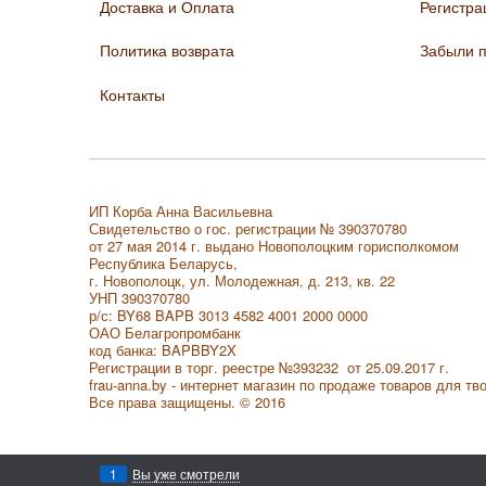
Доставка и Оплата
Регистра
Политика возврата
Забыли 
Контакты
ИП Корба Анна Васильевна
Свидетельство о гос. регистрации № 390370780
от 27 мая 2014 г. выдано Новополоцким горисполкомом
Республика Беларусь,
г. Новополоцк, ул. Молодежная, д. 213, кв. 22
УНП 390370780
р/с: BY68 BAPB 3013 4582 4001 2000 0000
ОАО Белагропромбанк
код банка: BAPBBY2X
Регистрации в торг. реестре
№393232 от 25.09.2017 г.
frau-anna.by - интернет магазин по продаже товаров для тв
Все права защищены. © 2016
1
Вы уже смотрели