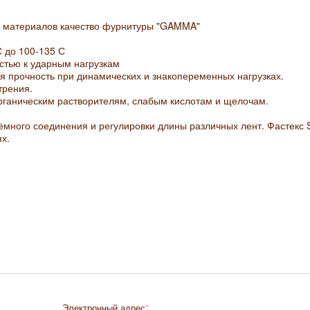
х материалов качество фурнитуры "GAMMA"
С до 100-135 С
остью к ударным нагрузкам
я прочность при динамических и знакопеременных нагрузках.
трения.
органическим растворителям, слабым кислотам и щелочам.
ёмного соединения и регулировки длины различных лент. Фастекс 
х.
Электронный адрес