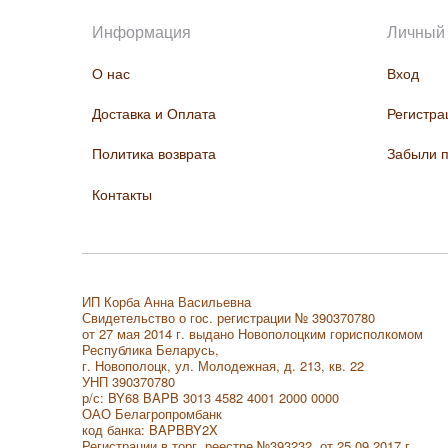
Информация
Личный 
О нас
Вход
Доставка и Оплата
Регистра
Политика возврата
Забыли 
Контакты
ИП Корба Анна Васильевна
Свидетельство о гос. регистрации № 390370780
от 27 мая 2014 г. выдано Новополоцким горисполкомом
Республика Беларусь,
г. Новополоцк, ул. Молодежная, д. 213, кв. 22
УНП 390370780
р/с: BY68 BAPB 3013 4582 4001 2000 0000
ОАО Белагропромбанк
код банка: BAPBBY2X
Регистрации в торг. реестре
№393232 от 25.09.2017 г.