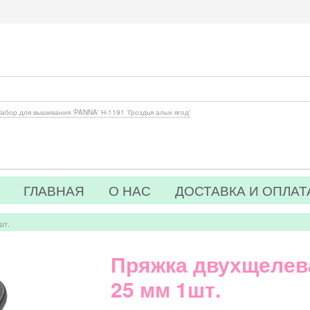
абор для вышивания 'PANNA' Н-1191 'Гроздья алых ягод'
ГЛАВНАЯ
О НАС
ДОСТАВКА И ОПЛАТ
шт.
Пряжка двухщелев
25 мм 1шт.