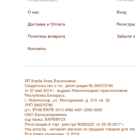
О нас
Вход
Доставка и Оплата
Регистра
Политика возврата
Забыли 
Контакты
ИП Корба Анна Васильевна
Свидетельство о гос. регистрации № 390370780
от 27 мая 2014 г. выдано Новополоцким горисполкомом
Республика Беларусь,
г. Новополоцк, ул. Молодежная, д. 213, кв. 22
УНП 390370780
р/с: BY68 BAPB 3013 4582 4001 2000 0000
ОАО Белагропромбанк
код банка: BAPBBY2X
Регистрации в торг. реестре
№393232 от 25.09.2017 г.
frau-anna.by - интернет магазин по продаже товаров для тв
Все права защищены. © 2016