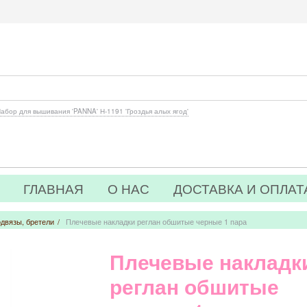
абор для вышивания 'PANNA' Н-1191 'Гроздья алых ягод'
ГЛАВНАЯ
О НАС
ДОСТАВКА И ОПЛАТ
двязы, бретели
/
Плечевые накладки реглан обшитые черные 1 пара
Плечевые накладк
реглан обшитые