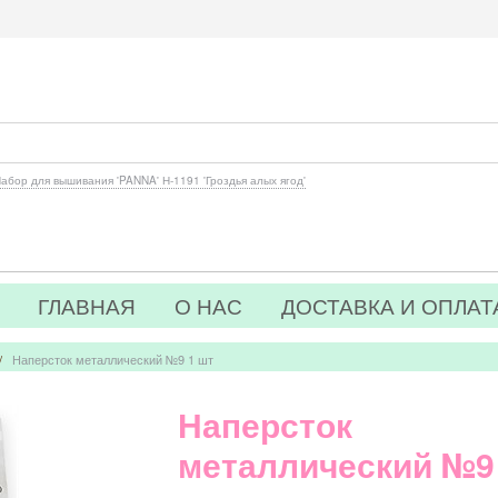
абор для вышивания 'PANNA' Н-1191 'Гроздья алых ягод'
ГЛАВНАЯ
О НАС
ДОСТАВКА И ОПЛАТ
/
Наперсток металлический №9 1 шт
Наперсток
металлический №9