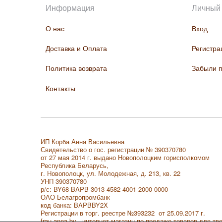
Информация
Личный 
О нас
Вход
Доставка и Оплата
Регистра
Политика возврата
Забыли 
Контакты
ИП Корба Анна Васильевна
Свидетельство о гос. регистрации № 390370780
от 27 мая 2014 г. выдано Новополоцким горисполкомом
Республика Беларусь,
г. Новополоцк, ул. Молодежная, д. 213, кв. 22
УНП 390370780
р/с: BY68 BAPB 3013 4582 4001 2000 0000
ОАО Белагропромбанк
код банка: BAPBBY2X
Регистрации в торг. реестре
№393232 от 25.09.2017 г.
frau-anna.by - интернет магазин по продаже товаров для тв