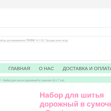
абор для вышивания 'PANNA' Н-1191 'Гроздья алых ягод'
ГЛАВНАЯ
О НАС
ДОСТАВКА И ОПЛАТ
/
Набор для шитья дорожный в сумочке (6 х 7 см)
Набор для шитья
дорожный в сумочк