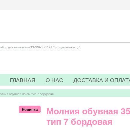
абор для вышивания 'PANNA' Н-1191 'Гроздья алых ягод'
ГЛАВНАЯ
О НАС
ДОСТАВКА И ОПЛАТ
олния обувная 35 см тип 7 бордовая
Молния обувная 35
Новинка
тип 7 бордовая