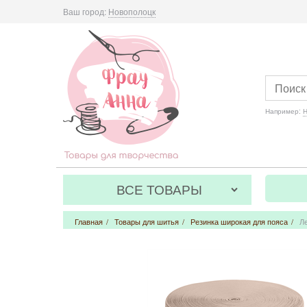
Ваш город:
Новополоцк
Например:
Н
ВСЕ ТОВАРЫ
Главная
/
Товары для шитья
/
Резинка широкая для пояса
/
Ле