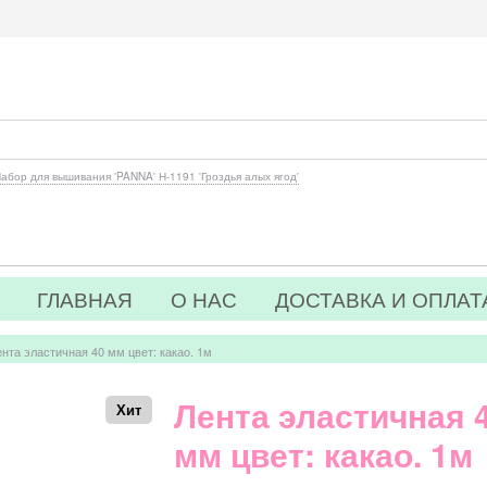
абор для вышивания 'PANNA' Н-1191 'Гроздья алых ягод'
ГЛАВНАЯ
О НАС
ДОСТАВКА И ОПЛАТ
нта эластичная 40 мм цвет: какао. 1м
Лента эластичная 
Хит
мм цвет: какао. 1м