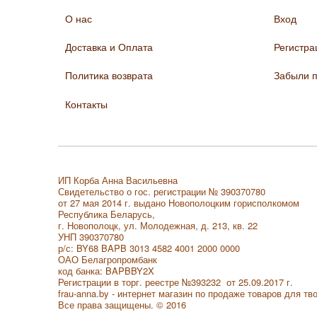
О нас
Вход
Доставка и Оплата
Регистра
Политика возврата
Забыли 
Контакты
ИП Корба Анна Васильевна
Свидетельство о гос. регистрации № 390370780
от 27 мая 2014 г. выдано Новополоцким горисполкомом
Республика Беларусь,
г. Новополоцк, ул. Молодежная, д. 213, кв. 22
УНП 390370780
р/с: BY68 BAPB 3013 4582 4001 2000 0000
ОАО Белагропромбанк
код банка: BAPBBY2X
Регистрации в торг. реестре
№393232 от 25.09.2017 г.
frau-anna.by - интернет магазин по продаже товаров для тв
Все права защищены. © 2016