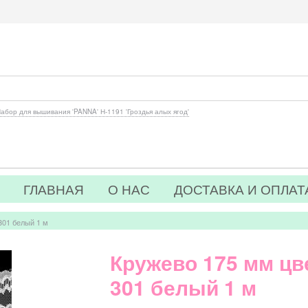
абор для вышивания 'PANNA' Н-1191 'Гроздья алых ягод'
ГЛАВНАЯ
О НАС
ДОСТАВКА И ОПЛАТ
301 белый 1 м
Кружево 175 мм цв
301 белый 1 м