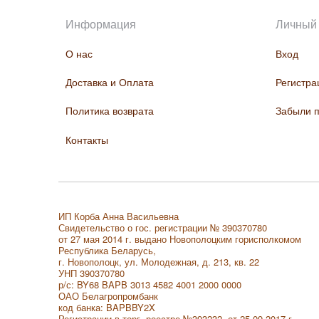
Информация
Личный 
О нас
Вход
Доставка и Оплата
Регистра
Политика возврата
Забыли 
Контакты
ИП Корба Анна Васильевна
Свидетельство о гос. регистрации № 390370780
от 27 мая 2014 г. выдано Новополоцким горисполкомом
Республика Беларусь,
г. Новополоцк, ул. Молодежная, д. 213, кв. 22
УНП 390370780
р/с: BY68 BAPB 3013 4582 4001 2000 0000
ОАО Белагропромбанк
код банка: BAPBBY2X
Регистрации в торг. реестре
№393232 от 25.09.2017 г.