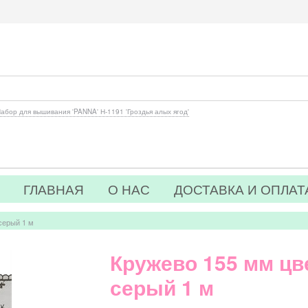
абор для вышивания 'PANNA' Н-1191 'Гроздья алых ягод'
ГЛАВНАЯ
О НАС
ДОСТАВКА И ОПЛАТ
серый 1 м
Кружево 155 мм цв
серый 1 м