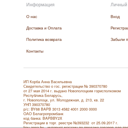
Информация
Личный 
О нас
Вход
Доставка и Оплата
Регистра
Политика возврата
Забыли 
Контакты
ИП Корба Анна Васильевна
Свидетельство о гос. регистрации № 390370780
от 27 мая 2014 г. выдано Новополоцким горисполкомом
Республика Беларусь,
г. Новополоцк, ул. Молодежная, д. 213, кв. 22
УНП 390370780
р/с: BY68 BAPB 3013 4582 4001 2000 0000
ОАО Белагропромбанк
код банка: BAPBBY2X
Регистрации в торг. реестре
№393232 от 25.09.2017 г.
frau-anna.by - интернет магазин по продаже товаров для тв