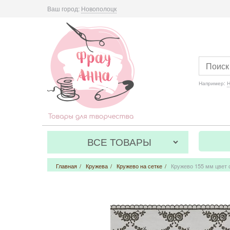
Ваш город:
Новополоцк
Например:
Н
ВСЕ ТОВАРЫ
Главная
/
Кружева
/
Кружево на сетке
/
Кружево 155 мм цвет 