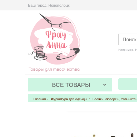
Ваш город:
Новополоцк
Например:
Н
ВСЕ ТОВАРЫ
Главная
/
Фурнитура для одежды
/
Блочки, люверсы, хольните