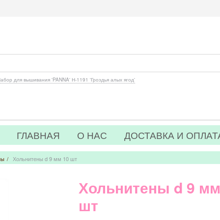
абор для вышивания 'PANNA' Н-1191 'Гроздья алых ягод'
ГЛАВНАЯ
О НАС
ДОСТАВКА И ОПЛАТ
ны
/
Хольнитены d 9 мм 10 шт
Хольнитены d 9 мм
шт