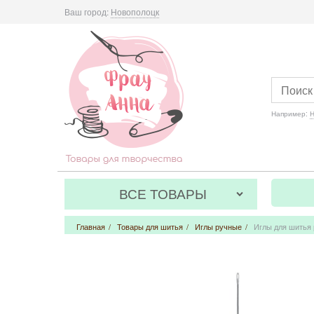
Ваш город:
Новополоцк
Например:
Н
ВСЕ ТОВАРЫ
Главная
/
Товары для шитья
/
Иглы ручные
/
Иглы для шитья 