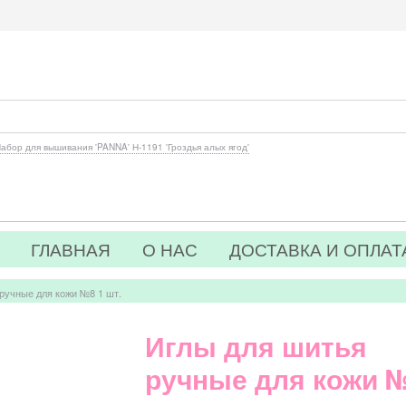
абор для вышивания 'PANNA' Н-1191 'Гроздья алых ягод'
ГЛАВНАЯ
О НАС
ДОСТАВКА И ОПЛАТ
ручные для кожи №8 1 шт.
Иглы для шитья
ручные для кожи №