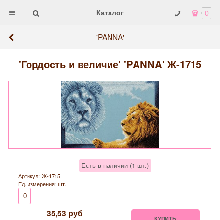
Каталог
0
'PANNA'
'Гордость и величие' 'PANNA' Ж-1715
Есть в наличии (
1
шт.
)
Артикул:
Ж-1715
Ед. измерения:
шт.
0
35,53
руб
КУПИТЬ