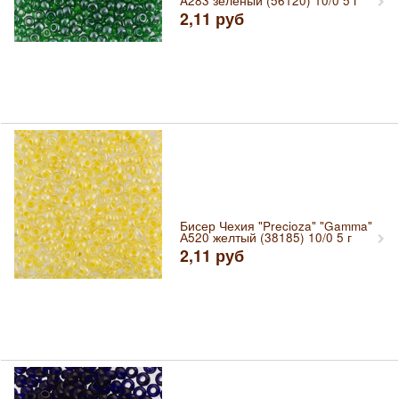
A283 зеленый (56120) 10/0 5 г
2,11
руб
Бисер Чехия "Precioza" "Gamma"
А520 желтый (38185) 10/0 5 г
2,11
руб