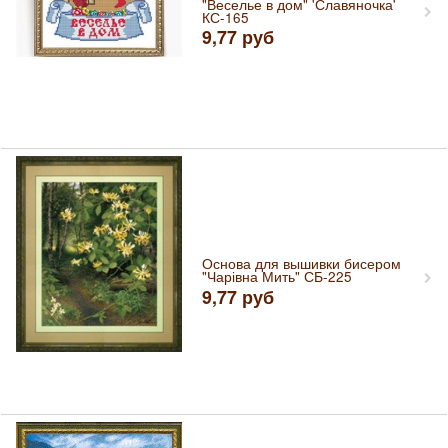
"Веселье в дом" 'Славяночка'
КС-165
9,77
руб
Основа для вышивки бисером
"Чарівна Мить" СБ-225
9,77
руб