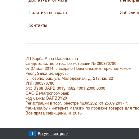
Политика возврата
Забыли 
Контакты
ИП Корба Анна Васильевна
Свидетельство о гос. регистрации № 390370780
от 27 мая 2014 г. выдано Новополоцким горисполкомом
Республика Беларусь,
г. Новополоцк, ул. Молодежная, д. 213, кв. 22
УНП 390370780
р/с: BY68 BAPB 3013 4582 4001 2000 0000
ОАО Белагропромбанк
код банка: BAPBBY2X
Регистрации в торг. реестре
№393232 от 25.09.2017 г.
frau-anna.by - интернет магазин по продаже товаров для тв
Все права защищены. © 2016
1
Вы уже смотрели