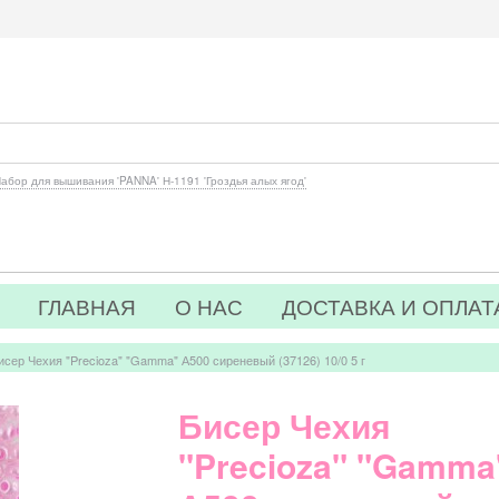
абор для вышивания 'PANNA' Н-1191 'Гроздья алых ягод'
ГЛАВНАЯ
О НАС
ДОСТАВКА И ОПЛАТ
исер Чехия "Precioza" "Gamma" А500 сиреневый (37126) 10/0 5 г
Бисер Чехия
"Precioza" "Gamma