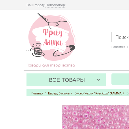
Ваш город:
Новополоцк
Например:
Н
ВСЕ ТОВАРЫ
Главная
/
Бисер, бусины
/
Бисер Чехия "Precioza" GAMMA
/
Б