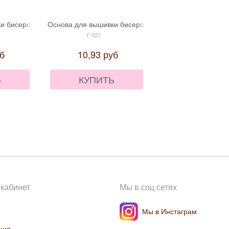
6
и бисером 'МП Студия' Г-097
Основа для вышивки бисером 'МП Студия' Г-021
Основа для вышивки
Г-021
75415
б
10,93
руб
16,10
ру
Ь
КУПИТЬ
КУПИТЬ
кабинет
Мы в соц сетях
Мы в Инстаграм
ция