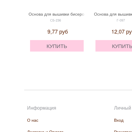
Основа для вышивки бисером "Чарівна Мить" СБ-23
Основа для вышивк
СБ-236
Г-097
9,77
руб
12,07
ру
КУПИТЬ
КУПИТ
Информация
Личный 
О нас
Вход
Доставка и Оплата
Регистра