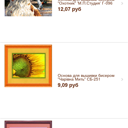
"Охотник" 'М.П.Студия' Г-096
12,07
руб
Основа для вышивки бисером
"Чарівна Мить" СБ-251
9,09
руб