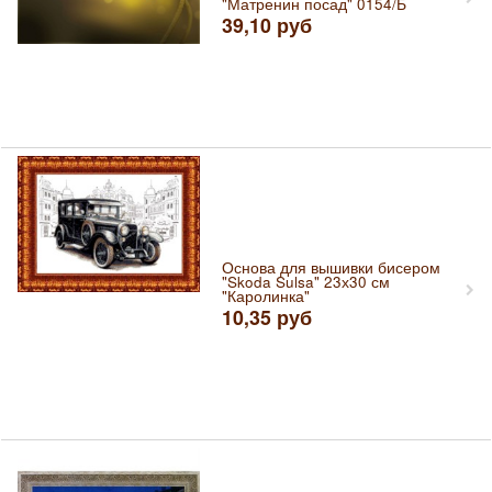
"Матренин посад" 0154/Б
39,10
руб
Основа для вышивки бисером
"Skoda Sulsa" 23х30 см
"Каролинка"
10,35
руб