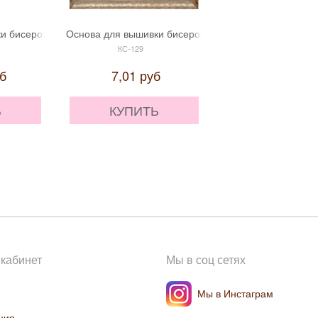
лавяночка' НКС-051
и бисером "Ля Мур-р-р. Мария" "Славяночка" КС-026
Основа для вышивки бисером "Эти цветы для тебя!" 
Основа для вышивки
КС-129
СБ-104
б
7,01
руб
9,09
руб
Ь
КУПИТЬ
КУПИТЬ
кабинет
Мы в соц сетях
Мы в Инстаграм
ция