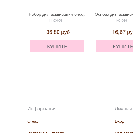
Набор для вышивания бисером "Маки. Триптих 2" 'С
Основа для вышивк
НКС-051
КС-026
36,80
руб
16,67
ру
КУПИТЬ
КУПИТ
Информация
Личный 
О нас
Вход
Доставка и Оплата
Регистра