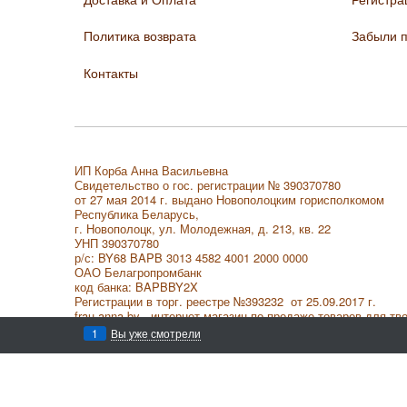
Политика возврата
Забыли 
Контакты
ИП Корба Анна Васильевна
Свидетельство о гос. регистрации № 390370780
от 27 мая 2014 г. выдано Новополоцким горисполкомом
Республика Беларусь,
г. Новополоцк, ул. Молодежная, д. 213, кв. 22
УНП 390370780
р/с: BY68 BAPB 3013 4582 4001 2000 0000
ОАО Белагропромбанк
код банка: BAPBBY2X
Регистрации в торг. реестре
№393232 от 25.09.2017 г.
frau-anna.by - интернет магазин по продаже товаров для тв
Все права защищены. © 2016
1
Вы уже смотрели