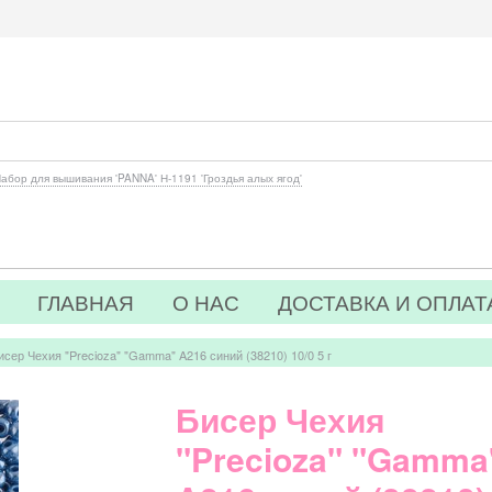
абор для вышивания 'PANNA' Н-1191 'Гроздья алых ягод'
ГЛАВНАЯ
О НАС
ДОСТАВКА И ОПЛАТ
исер Чехия "Precioza" "Gamma" A216 синий (38210) 10/0 5 г
Бисер Чехия
"Precioza" "Gamma