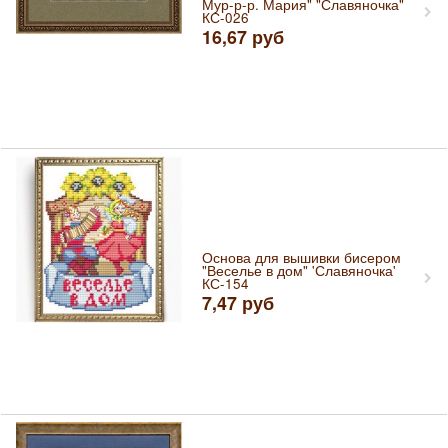
Мур-р-р. Мария" "Славяночка"
КС-026
16,67
руб
Основа для вышивки бисером
"Веселье в дом" 'Славяночка'
КС-154
7,47
руб