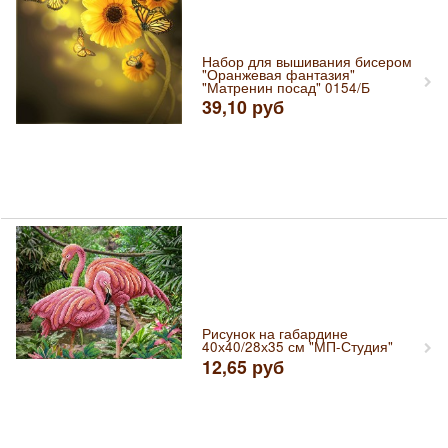
Набор для вышивания бисером
"Оранжевая фантазия"
"Матренин посад" 0154/Б
39,10
руб
Рисунок на габардине
40х40/28х35 см "МП-Студия"
12,65
руб