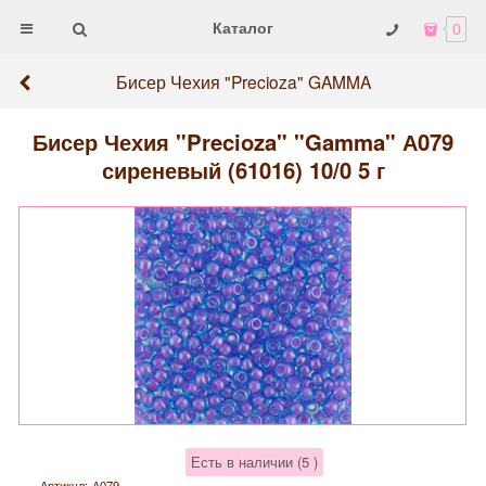
Каталог
0
Бисер Чехия "Precioza" GAMMA
Бисер Чехия "Precioza" "Gamma" А079
сиреневый (61016) 10/0 5 г
Есть в наличии (
5
)
Артикул:
А079