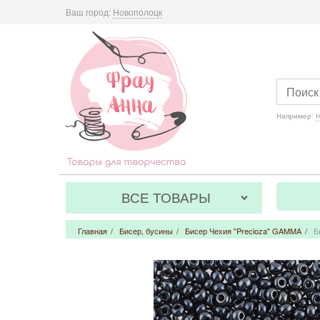
Ваш город:
Новополоцк
Например:
Н
ВСЕ ТОВАРЫ
Главная
/
Бисер, бусины
/
Бисер Чехия "Precioza" GAMMA
/
Б