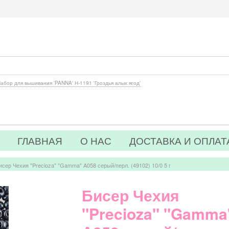
абор для вышивания 'PANNA' Н-1191 'Гроздья алых ягод'
ГЛАВНАЯ
О НАС
ДОСТАВКА И ОПЛАТ
исер Чехия "Precioza" "Gamma" A058 серый/перл. (49102) 10/0 5 г
Бисер Чехия
"Precioza" "Gamma