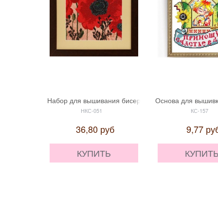
Набор для вышивания бисером "Маки. Триптих 2" 'С
Основа для вышивк
НКС-051
КС-157
36,80
руб
9,77
ру
КУПИТЬ
КУПИТ