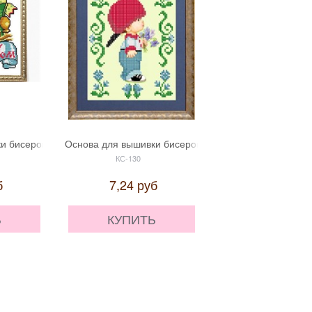
лавяночка' НКС-051
и бисером "Приношу счастье в дом" 'Славяночка' КС-157
Основа для вышивки бисером "Цветы для малышки" '
Основа для вышивки
КС-130
Г-094
б
7,24
руб
12,07
ру
Ь
КУПИТЬ
КУПИТЬ