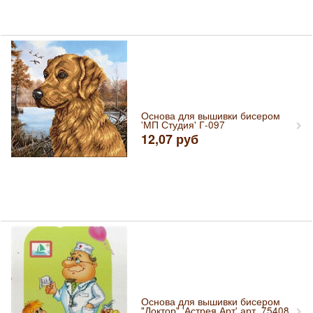
Основа для вышивки бисером
'МП Студия' Г-097
12,07
руб
Основа для вышивки бисером
"Доктор" 'Астрея Арт' арт. 75408