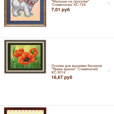
"Малыши на прогулке"
'Славяночка' КС-124
7,01
руб
Основа для вышивки бисером
"Яркие краски" 'Славяночка'
КС-3014
16,67
руб