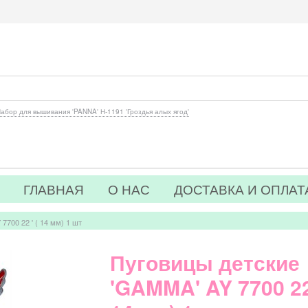
абор для вышивания 'PANNA' Н-1191 'Гроздья алых ягод'
ГЛАВНАЯ
О НАС
ДОСТАВКА И ОПЛАТ
7700 22 ' ( 14 мм) 1 шт
Пуговицы детские
'GAMMA' AY 7700 22 