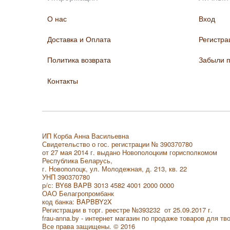
О нас
Вход
Доставка и Оплата
Регистра
Политика возврата
Забыли 
Контакты
ИП Корба Анна Васильевна
Свидетельство о гос. регистрации № 390370780
от 27 мая 2014 г. выдано Новополоцким горисполкомом
Республика Беларусь,
г. Новополоцк, ул. Молодежная, д. 213, кв. 22
УНП 390370780
р/с: BY68 BAPB 3013 4582 4001 2000 0000
ОАО Белагропромбанк
код банка: BAPBBY2X
Регистрации в торг. реестре
№393232 от 25.09.2017 г.
frau-anna.by - интернет магазин по продаже товаров для тв
Все права защищены. © 2016