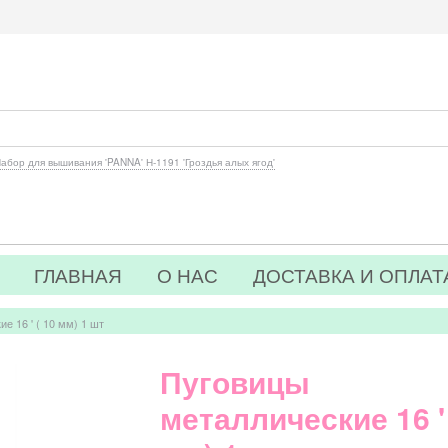
абор для вышивания 'PANNA' Н-1191 'Гроздья алых ягод'
ГЛАВНАЯ
О НАС
ДОСТАВКА И ОПЛАТ
е 16 ' ( 10 мм) 1 шт
Пуговицы
металлические 16 ' 