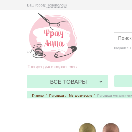
Ваш город:
Новополоцк
Например:
Н
ВСЕ ТОВАРЫ
Главная
/
Пуговицы
/
Металлические
/
Пуговицы металлически